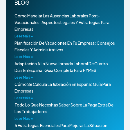
BLOG
Cómo Manejar Las Ausencias Laborales Post-
Vacacionales: Aspectos Legales Y Estrategias Para
Empresas
Leer Más »
Planificación De Vacaciones En Tu Empresa: Consejos
Fiscales Y Administrativos
Leer Más »
Adaptación A La Nueva Jornada Laboral De Cuatro
Días En España: Guía Completa Para PYMES
Leer Más »
Cómo Se Calcula La Jubilación En España: Guía Para
Empresas
Leer Más »
Todo Lo Que Necesitas Saber Sobre La Paga Extra De
Los Trabajadores:
Leer Más »
5 Estrategias Esenciales Para Mejorar La Situación