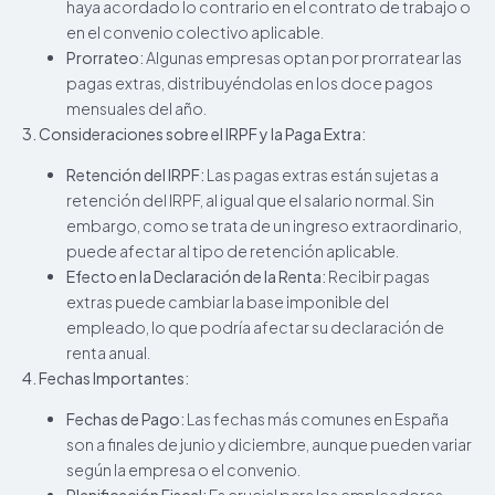
haya acordado lo contrario en el contrato de trabajo o
en el convenio colectivo aplicable.
Prorrateo:
Algunas empresas optan por prorratear las
pagas extras, distribuyéndolas en los doce pagos
mensuales del año.
3. Consideraciones sobre el IRPF y la Paga Extra:
Retención del IRPF:
Las pagas extras están sujetas a
retención del IRPF, al igual que el salario normal. Sin
embargo, como se trata de un ingreso extraordinario,
puede afectar al tipo de retención aplicable.
Efecto en la Declaración de la Renta:
Recibir pagas
extras puede cambiar la base imponible del
empleado, lo que podría afectar su declaración de
renta anual.
4. Fechas Importantes:
Fechas de Pago:
Las fechas más comunes en España
son a finales de junio y diciembre, aunque pueden variar
según la empresa o el convenio.