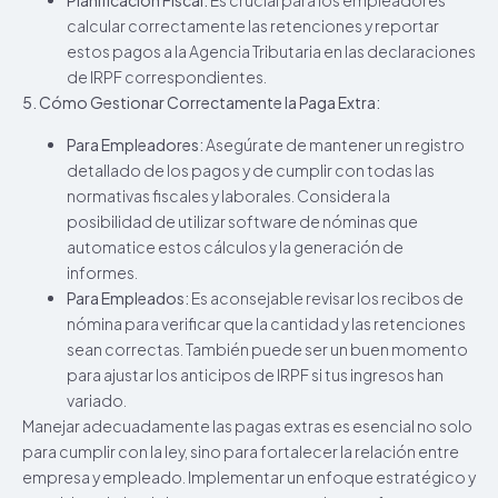
Planificación Fiscal:
Es crucial para los empleadores
calcular correctamente las retenciones y reportar
estos pagos a la Agencia Tributaria en las declaraciones
de IRPF correspondientes.
5. Cómo Gestionar Correctamente la Paga Extra:
Para Empleadores:
Asegúrate de mantener un registro
detallado de los pagos y de cumplir con todas las
normativas fiscales y laborales. Considera la
posibilidad de utilizar software de nóminas que
automatice estos cálculos y la generación de
informes.
Para Empleados:
Es aconsejable revisar los recibos de
nómina para verificar que la cantidad y las retenciones
sean correctas. También puede ser un buen momento
para ajustar los anticipos de IRPF si tus ingresos han
variado.
Manejar adecuadamente las pagas extras es esencial no solo
para cumplir con la ley, sino para fortalecer la relación entre
empresa y empleado. Implementar un enfoque estratégico y