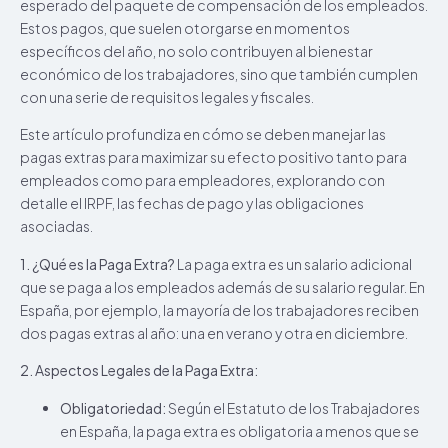
esperado del paquete de compensación de los empleados.
Estos pagos, que suelen otorgarse en momentos
específicos del año, no solo contribuyen al bienestar
económico de los trabajadores, sino que también cumplen
con una serie de requisitos legales y fiscales.
Este artículo profundiza en cómo se deben manejar las
pagas extras para maximizar su efecto positivo tanto para
empleados como para empleadores, explorando con
detalle el IRPF, las fechas de pago y las obligaciones
asociadas.
1. ¿Qué es la Paga Extra?
La paga extra es un salario adicional
que se paga a los empleados además de su salario regular. En
España, por ejemplo, la mayoría de los trabajadores reciben
dos pagas extras al año: una en verano y otra en diciembre.
2. Aspectos Legales de la Paga Extra:
Obligatoriedad:
Según el Estatuto de los Trabajadores
en España, la paga extra es obligatoria a menos que se