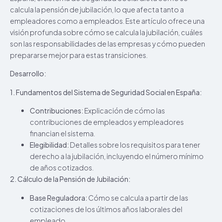
calcula la pensión de jubilación, lo que afecta tanto a
empleadores como a empleados. Este artículo ofrece una
visión profunda sobre cómo se calcula la jubilación, cuáles
son las responsabilidades de las empresas y cómo pueden
prepararse mejor para estas transiciones.
Desarrollo:
1. Fundamentos del Sistema de Seguridad Social en España:
Contribuciones:
Explicación de cómo las
contribuciones de empleados y empleadores
financian el sistema.
Elegibilidad:
Detalles sobre los requisitos para tener
derecho a la jubilación, incluyendo el número mínimo
de años cotizados.
2. Cálculo de la Pensión de Jubilación:
Base Reguladora:
Cómo se calcula a partir de las
cotizaciones de los últimos años laborales del
empleado.