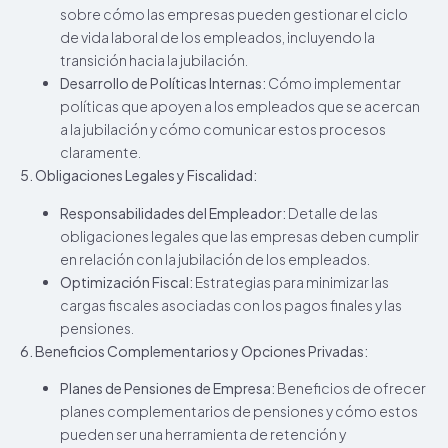
sobre cómo las empresas pueden gestionar el ciclo
de vida laboral de los empleados, incluyendo la
transición hacia la jubilación.
Desarrollo de Políticas Internas:
Cómo implementar
políticas que apoyen a los empleados que se acercan
a la jubilación y cómo comunicar estos procesos
claramente.
5. Obligaciones Legales y Fiscalidad:
Responsabilidades del Empleador:
Detalle de las
obligaciones legales que las empresas deben cumplir
en relación con la jubilación de los empleados.
Optimización Fiscal:
Estrategias para minimizar las
cargas fiscales asociadas con los pagos finales y las
pensiones.
6. Beneficios Complementarios y Opciones Privadas:
Planes de Pensiones de Empresa:
Beneficios de ofrecer
planes complementarios de pensiones y cómo estos
pueden ser una herramienta de retención y