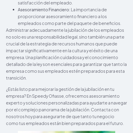
satisfacción del empleado.
Asesoramiento Financiero:
La importancia de
proporcionar asesoramiento financiero a los
empleados como parte del paquete de beneficios.
Administrar adecuadamente la jubilación de los empleados
no solo es una responsabilidad legal, sino también una parte
crucial de la estrategia de recursos humanos que puede
impactar significativamente en la cultura y el éxito de una
empresa. Una planificación cuidadosa y el conocimiento
detallado de la ley son esenciales para garantizar que tanto la
empresa como sus empleados estén preparados para esta
transición.
¿Estás listo para mejorar la gestión de la jubilación en tu
empresa? En Speedy Ofiasse, ofrecemos asesoramiento
experto y soluciones personalizadas para ayudarte a navegar
por el complejo panorama de la jubilación. Contacta con
nosotros hoy para asegurarte de que tanto tu negocio
como tus empleados están bien preparados para el futuro.