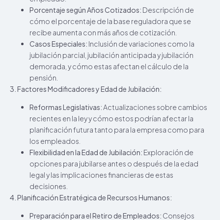
Porcentaje según Años Cotizados:
Descripción de
cómo el porcentaje de la base reguladora que se
recibe aumenta con más años de cotización.
Casos Especiales:
Inclusión de variaciones como la
jubilación parcial, jubilación anticipada y jubilación
demorada, y cómo estas afectan el cálculo de la
pensión.
3. Factores Modificadores y Edad de Jubilación:
Reformas Legislativas:
Actualizaciones sobre cambios
recientes en la ley y cómo estos podrían afectar la
planificación futura tanto para la empresa como para
los empleados.
Flexibilidad en la Edad de Jubilación:
Exploración de
opciones para jubilarse antes o después de la edad
legal y las implicaciones financieras de estas
decisiones.
4. Planificación Estratégica de Recursos Humanos:
Preparación para el Retiro de Empleados:
Consejos