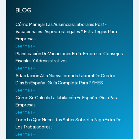
BLOG
Cómo Manejar Las Ausencias Laborales Post-
Vacacionales: Aspectos Legales Y Estrategias Para
Empresas
Leer Más »
Planificación De Vacaciones En Tu Empresa: Consejos
Fiscales Y Administrativos
Leer Más »
Adaptación A La Nueva Jornada Laboral De Cuatro
Días En España: Guía Completa Para PYMES
Leer Más »
Cómo Se Calcula La Jubilación En España: Guía Para
Empresas
Leer Más »
Todo Lo Que Necesitas Saber Sobre La Paga Extra De
Los Trabajadores:
Leer Más »