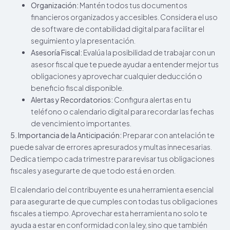
Organización:
Mantén todos tus documentos
financieros organizados y accesibles. Considera el uso
de software de contabilidad digital para facilitar el
seguimiento y la presentación.
Asesoría Fiscal:
Evalúa la posibilidad de trabajar con un
asesor fiscal que te puede ayudar a entender mejor tus
obligaciones y aprovechar cualquier deducción o
beneficio fiscal disponible.
Alertas y Recordatorios:
Configura alertas en tu
teléfono o calendario digital para recordar las fechas
de vencimiento importantes.
5. Importancia de la Anticipación:
Preparar con antelación te
puede salvar de errores apresurados y multas innecesarias.
Dedica tiempo cada trimestre para revisar tus obligaciones
fiscales y asegurarte de que todo está en orden.
El calendario del contribuyente es una herramienta esencial
para asegurarte de que cumples con todas tus obligaciones
fiscales a tiempo. Aprovechar esta herramienta no solo te
ayuda a estar en conformidad con la ley, sino que también