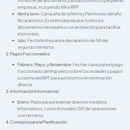
trimestre del año anterior para autónomos y pequeñas
empresas, incluyendo IVA e IRPF.
Abril a Junio:
Campaña de la Renta y Patrimonio del año
fiscal anterior. Es esencial preparar todos los
documentos necesarios con antelación para facilitar
el proceso.
Julio:
Fecha límite para la declaración de IVA del
segundo trimestre.
2. Pagos Fraccionados:
Febrero, Mayo, y Noviembre:
Fechas clave para el pago
fraccionado del Impuesto sobre Sociedades y pagos
a cuenta del IRPF para autónomos en estimación
directa.
3. Información Informativas:
Enero:
Plazo para presentar diversos modelos
informativos, como el modelo 347 de operaciones
con terceros.
4. Consejos para la Planificación: