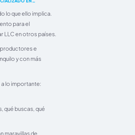
CIALIZADO EN…
 lo que ello implica.
ento para el
r LLC en otros países.
oproductores e
anquilo y con más
a lo importante:
, qué buscas, qué
 maravillas de