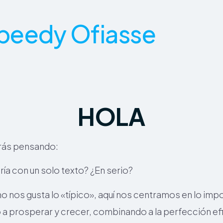
peedy Ofiasse
HOLA
rás pensando:
ía con un solo texto? ¿En serio?
no nos gusta lo «típico», aquí nos centramos en lo im
a prosperar y crecer, combinando a la perfección efi