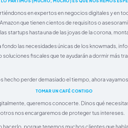
 LO PARTIMOS (mUCHO, MUCHO) ES QUE NOS HEMOS ESPE
tiéndonos en expertos en negocios digitales y en todo
mazon que tienen cientos de requisitos o asesorami
s startups hasta una de las joyas de la corona, monta
fondo las necesidades únicas de los knowmads, inf
o soluciones fiscales que te ayudarán a dormir más tr
s hecho perder demasiado el tiempo, ahora vayamos 
TOMAR UN CAFÉ CONTIGO
igitalmente, queremos conocerte. Dinos qué necesitas
osotros nos encargaremos de proteger tus intereses.
acerlo, porque tenemos muchos clientes que hablan