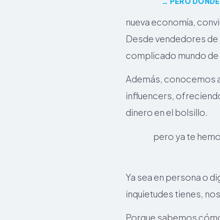
… PERO DONDE
nueva economía, convir
Desde vendedores de A
complicado mundo de la
Además, conocemos a 
influencers, ofreciend
dinero en el bolsillo.
pero ya te hemo
Ya sea en persona o d
inquietudes tienes, n
Porque sabemos cómo h