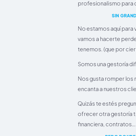
profesionalismo para c
SIN GRAN
No estamos aquí para v
vamos a hacerte perder
tenemos. (que por cie
Somos una gestoría di
Nos gusta romper los m
encanta a nuestros cli
Quizás te estés pregu
ofrecer otra gestoría t
financiera, contratos…