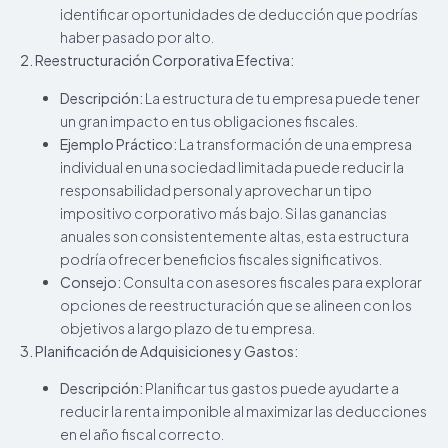
identificar oportunidades de deducción que podrías
haber pasado por alto.
2. Reestructuración Corporativa Efectiva:
Descripción:
La estructura de tu empresa puede tener
un gran impacto en tus obligaciones fiscales.
Ejemplo Práctico:
La transformación de una empresa
individual en una sociedad limitada puede reducir la
responsabilidad personal y aprovechar un tipo
impositivo corporativo más bajo. Si las ganancias
anuales son consistentemente altas, esta estructura
podría ofrecer beneficios fiscales significativos.
Consejo:
Consulta con asesores fiscales para explorar
opciones de reestructuración que se alineen con los
objetivos a largo plazo de tu empresa.
3. Planificación de Adquisiciones y Gastos:
Descripción:
Planificar tus gastos puede ayudarte a
reducir la renta imponible al maximizar las deducciones
en el año fiscal correcto.