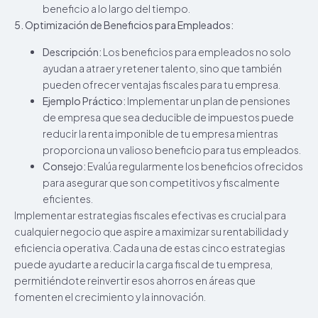
beneficio a lo largo del tiempo.
5. Optimización de Beneficios para Empleados:
Descripción:
Los beneficios para empleados no solo
ayudan a atraer y retener talento, sino que también
pueden ofrecer ventajas fiscales para tu empresa.
Ejemplo Práctico:
Implementar un plan de pensiones
de empresa que sea deducible de impuestos puede
reducir la renta imponible de tu empresa mientras
proporciona un valioso beneficio para tus empleados.
Consejo:
Evalúa regularmente los beneficios ofrecidos
para asegurar que son competitivos y fiscalmente
eficientes.
Implementar estrategias fiscales efectivas es crucial para
cualquier negocio que aspire a maximizar su rentabilidad y
eficiencia operativa. Cada una de estas cinco estrategias
puede ayudarte a reducir la carga fiscal de tu empresa,
permitiéndote reinvertir esos ahorros en áreas que
fomenten el crecimiento y la innovación.