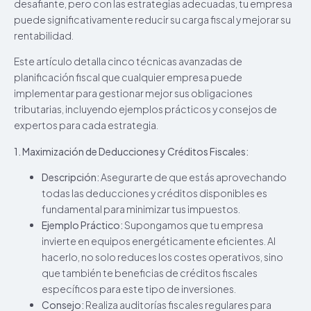
desafiante, pero con las estrategias adecuadas, tu empresa
puede significativamente reducir su carga fiscal y mejorar su
rentabilidad.
Este artículo detalla cinco técnicas avanzadas de
planificación fiscal que cualquier empresa puede
implementar para gestionar mejor sus obligaciones
tributarias, incluyendo ejemplos prácticos y consejos de
expertos para cada estrategia.
1. Maximización de Deducciones y Créditos Fiscales:
Descripción:
Asegurarte de que estás aprovechando
todas las deducciones y créditos disponibles es
fundamental para minimizar tus impuestos.
Ejemplo Práctico:
Supongamos que tu empresa
invierte en equipos energéticamente eficientes. Al
hacerlo, no solo reduces los costes operativos, sino
que también te beneficias de créditos fiscales
específicos para este tipo de inversiones.
Consejo:
Realiza auditorías fiscales regulares para