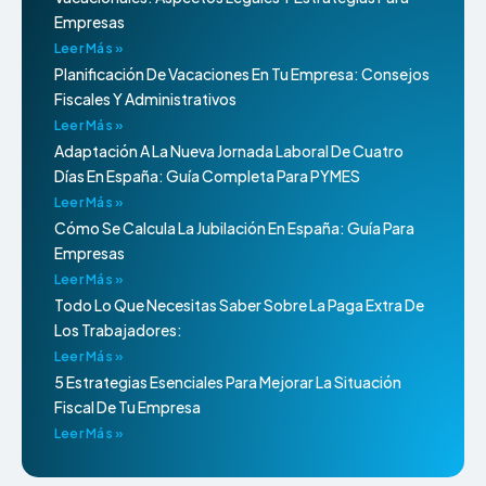
Empresas
Leer Más »
Planificación De Vacaciones En Tu Empresa: Consejos
Fiscales Y Administrativos
Leer Más »
Adaptación A La Nueva Jornada Laboral De Cuatro
Días En España: Guía Completa Para PYMES
Leer Más »
Cómo Se Calcula La Jubilación En España: Guía Para
Empresas
Leer Más »
Todo Lo Que Necesitas Saber Sobre La Paga Extra De
Los Trabajadores:
Leer Más »
5 Estrategias Esenciales Para Mejorar La Situación
Fiscal De Tu Empresa
Leer Más »